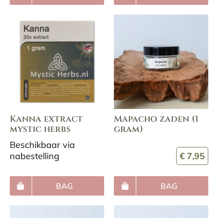
Kanna extract
Mapacho zaden (1
mystic herbs
gram)
Beschikbaar via
nabestelling
€
7,95
BAG
BAG