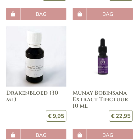
BAG
BAG
Drakenbloed (30
Munay Bobinsana
ml)
Extract Tinctuur
10 ml
€
9,95
€
22,95
BAG
BAG