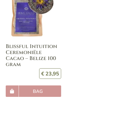
Blissful Intuition
Ceremoniële
Cacao – Belize 100
gram
€
23,95
BAG