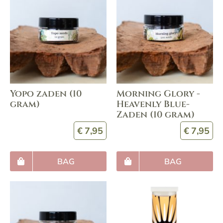
Yopo zaden (10
Morning Glory -
gram)
Heavenly Blue-
Zaden (10 gram)
€
7,95
€
7,95
BAG
BAG