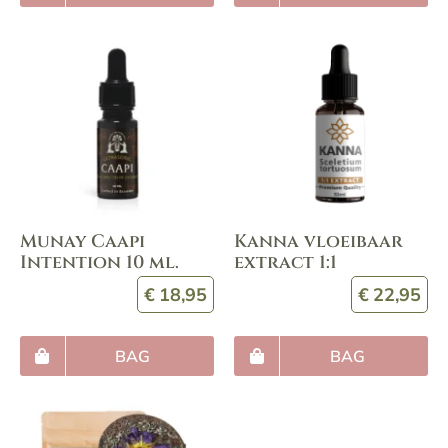
Munay Caapi
Kanna vloeibaar
Intention 10 ml.
extract 1:1
€
18,95
€
22,95
BAG
BAG