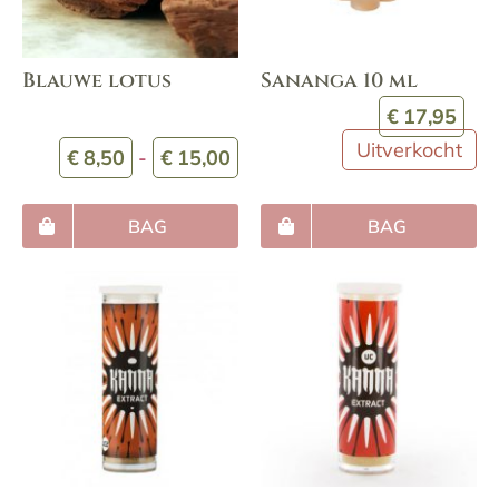
Blauwe lotus
Sananga 10 ml
€
17,95
Uitverkocht
Prijsklasse:
€
8,50
-
€
15,00
€8,50
tot
BAG
BAG
€15,00