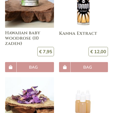
Hawaiian baby
Kanna Extract
woodrose (10
zaden)
€
7,95
€
12,00
BAG
BAG