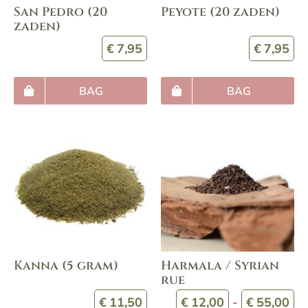
San Pedro (20
Peyote (20 zaden)
zaden)
€
7,95
€
7,95
BAG
BAG
Kanna (5 gram)
Harmala / Syrian
rue
Pr
€
11,50
€
12,00
-
€
55,00