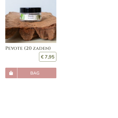
Peyote (20 zaden)
€
7,95
BAG