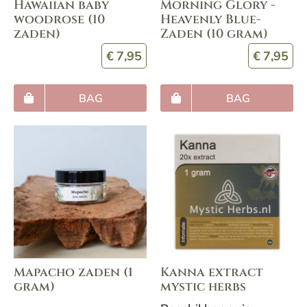
Hawaiian baby
Morning Glory -
woodrose (10
Heavenly Blue-
zaden)
Zaden (10 gram)
€
7,95
€
7,95
BAG
BAG
Mapacho zaden (1
Kanna extract
gram)
mystic herbs