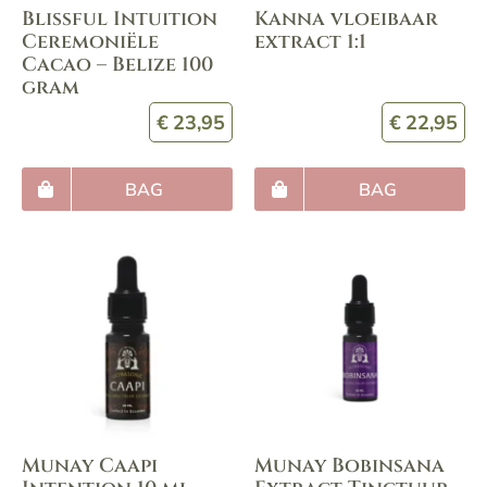
Blissful Intuition
Kanna vloeibaar
Ceremoniële
extract 1:1
Cacao – Belize 100
gram
€
23,95
€
22,95
BAG
BAG
Munay Caapi
Munay Bobinsana