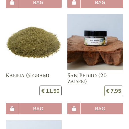
BAG
BAG
€5
Kanna (5 gram)
San Pedro (20
zaden)
€
11,50
€
7,95
BAG
BAG