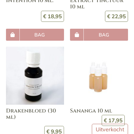
Intention 10 ml.
Extract Tinctuur
10 ml
€
18,95
€
22,95
BAG
BAG
Drakenbloed (30
Sananga 10 ml
ml)
€
17,95
Uitverkocht
€
9,95