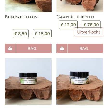
Blauwe lotus
Caapi (chopped)
Prij
€
12,00
-
€
78,00
€12
Uitverkocht
Prijsklasse:
€
8,50
-
€
15,00
tot
€8,50
€78
tot
BAG
BAG
€15,00