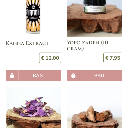
Yopo zaden (10
Kanna Extract
gram)
€
12,00
€
7,95
BAG
BAG