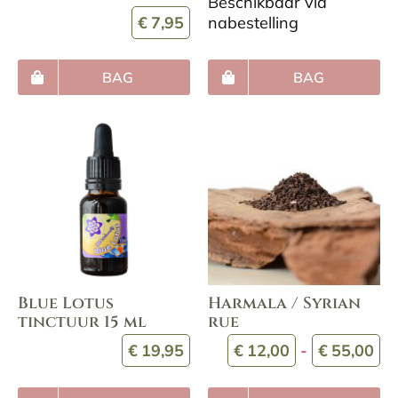
Beschikbaar via
€
7,95
nabestelling
BAG
BAG
Blue Lotus
Harmala / Syrian
tinctuur 15 ml
rue
Pr
€
19,95
€
12,00
-
€
55,00
€1
to