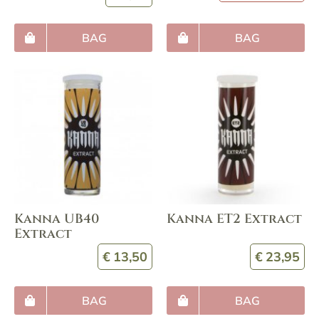
BAG
BAG
Kanna UB40
Kanna ET2 Extract
Extract
€
13,50
€
23,95
BAG
BAG