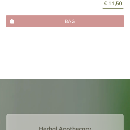
€
11,50
BAG
Herbal Apothecary