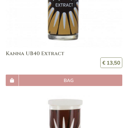
Kanna UB40 Extract
€
13,50
BAG