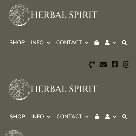
Skip
to
HERBAL SPIRIT
content
SHOP
INFO
CONTACT
HERBAL SPIRIT
SHOP
INFO
CONTACT