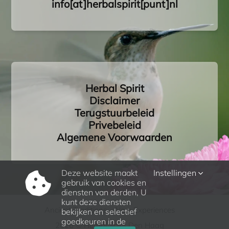
info[at]herbalspirit[punt]nl
Herbal Spirit
Disclaimer
Terugstuurbeleid
Privebeleid
Algemene Voorwaarden
Deze website maakt
Instellingen
gebruik van cookies en
diensten van derden, U
kunt deze diensten
Ancient Traditions – New Experiences
bekijken en selectief
goedkeuren in de
2026 © Herbal Spirit Den Haag