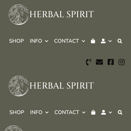
Skip
to
HERBAL SPIRIT
content
SHOP
INFO
CONTACT
HERBAL SPIRIT
SHOP
INFO
CONTACT