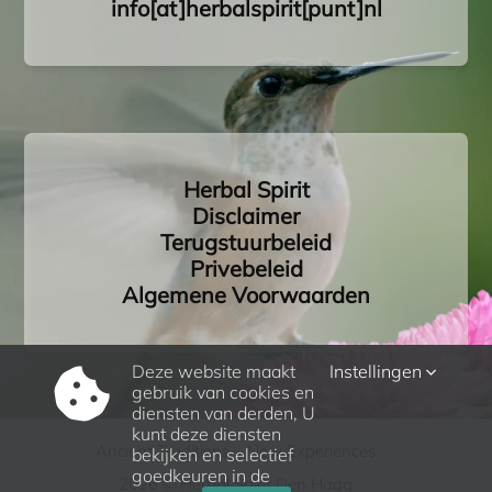
info[at]herbalspirit[punt]nl
Herbal Spirit
Disclaimer
Terugstuurbeleid
Privebeleid
Algemene Voorwaarden
Deze website maakt
Instellingen
gebruik van cookies en
diensten van derden, U
kunt deze diensten
Ancient Traditions – New Experiences
bekijken en selectief
goedkeuren in de
2026 © Herbal Spirit Den Haag