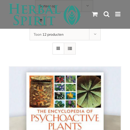
Skip
Sorteer op
to
content
Toon
12 producten
details