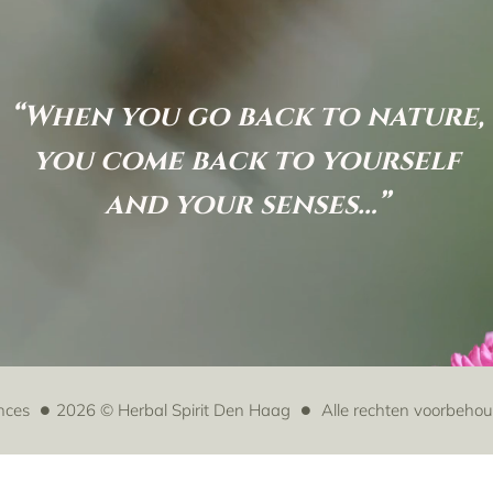
“When you go back to nature,
you come back to yourself
and your senses…”
nces
2026 © Herbal Spirit Den Haag
Alle rechten voorbeho