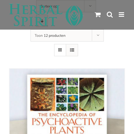
Skip
Sorteer op
to
content
Toon
12 producten
details