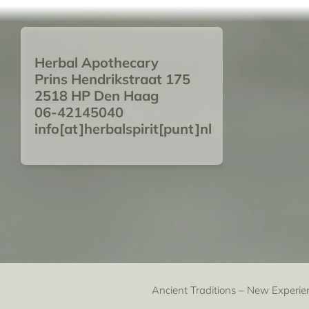
Herbal Apothecary
Prins Hendrikstraat 175
2518 HP Den Haag
06-42145040
info[at]herbalspirit[punt]nl
Ancient Traditions – New Experie