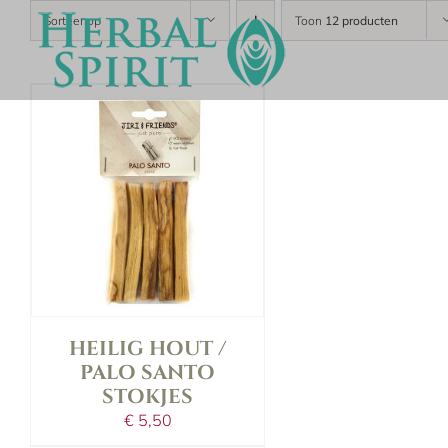
Skip
Sorteer op
Toon
12 producten
to
content
in shopping bag
details
HEILIG HOUT /
PALO SANTO
STOKJES
€
5,50