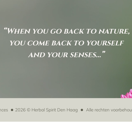
“When you go back to nature,
you come back to yourself
and your senses…”
nces
2026 © Herbal Spirit Den Haag
Alle rechten voorbeho