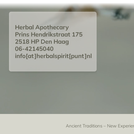
Herbal Apothecary
Prins Hendrikstraat 175
2518 HP Den Haag
06-42145040
info[at]herbalspirit[punt]nl
Ancient Traditions – New Experie