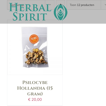
Skip
Sorteer op
Toon
12 producten
to
content
in shopping bag
details
Psilocybe
Hollandia (15
gram)
€
20,00