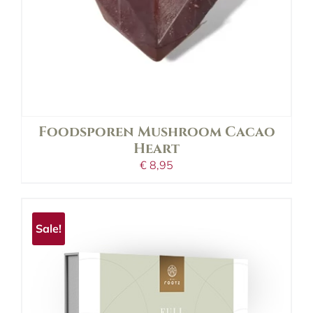
Foodsporen Mushroom Cacao
Heart
€
8,95
Sale!
in shopping bag
details