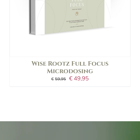
Wise Rootz Full Focus
Microdosing
Oorspronkelijke
Huidige
€
49,95
€
59,95
prijs
prijs
was:
is:
€59,95.
€49,95.