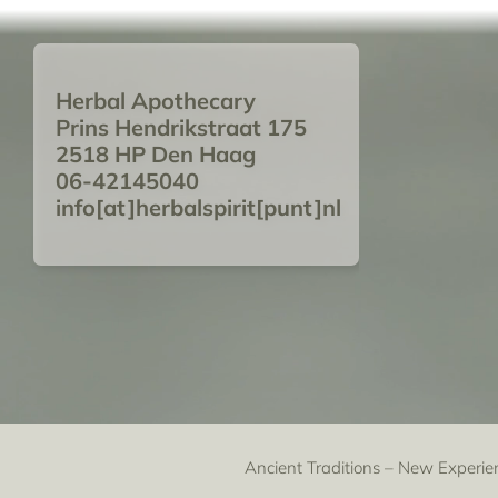
€59,9
Herbal Apothecary
Prins Hendrikstraat 175
2518 HP Den Haag
06-42145040
info[at]herbalspirit[punt]nl
Ancient Traditions – New Experie