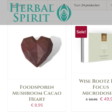
Skip
Sorteer op
Toon
24 producten
to
content
in shopping b
in shopping bag
Sale!
details
details
Wise Rootz 
Focus
Foodsporen
Microdos
Mushroom Cacao
Oorsp
Heart
€
49,
€
59,95
prijs
€
8,95
was: