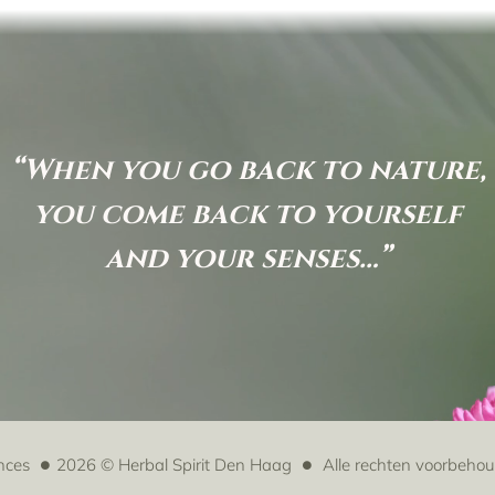
5.
€49,95.
“When you go back to nature,
you come back to yourself
and your senses…”
nces
2026 © Herbal Spirit Den Haag
Alle rechten voorbeho