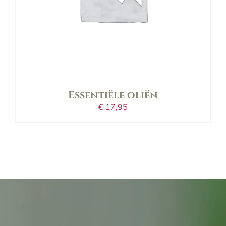
variaties.
Deze
optie
kan
gekozen
worden
op
de
Essentiële oliën
productpagina
€
17,95