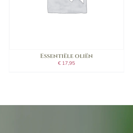
variaties.
Deze
optie
kan
gekozen
worden
op
de
Essentiële oliën
productpagina
€
17,95