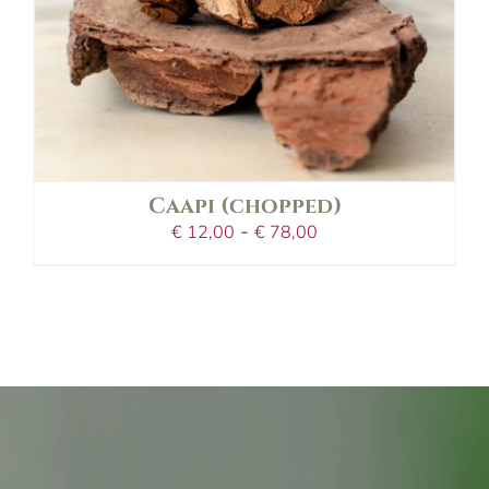
Caapi (chopped)
Prijsklasse:
-
€
12,00
€
78,00
€12,00
tot
€78,00