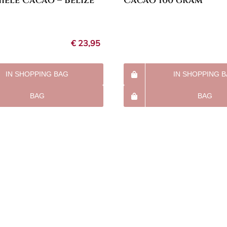
ële Cacao – Belize
Cacao 100 gram
€
23,95
IN SHOPPING BAG
IN SHOPPING 
BAG
BAG