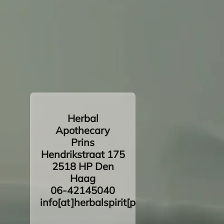
Herbal
Apothecary
Prins
Hendrikstraat 175
2518 HP Den
Haag
06-42145040
info[at]herbalspirit[punt]nl