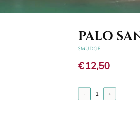
PALO SA
SMUDGE
€
12,50
A
Palo
Santo
Spray
quantity