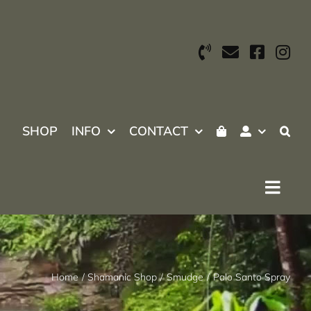
SHOP
INFO
CONTACT
Home
Shamanic Shop
Smudge
Palo Santo Spray