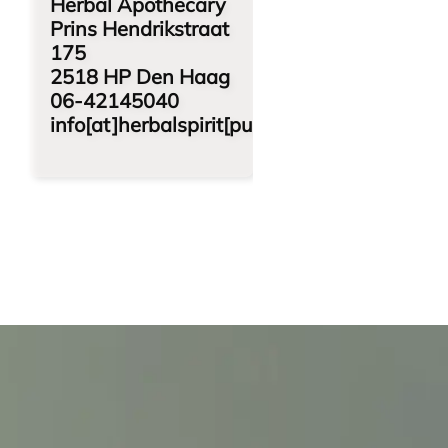
Herbal Apothecary
Prins Hendrikstraat
175
2518 HP Den Haag
06-42145040
info[at]herbalspirit[punt]nl