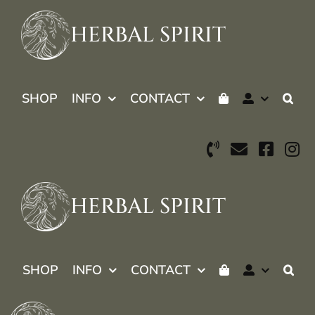
Skip
to
HERBAL SPIRIT
content
SHOP
INFO
CONTACT
HERBAL SPIRIT
SHOP
INFO
CONTACT