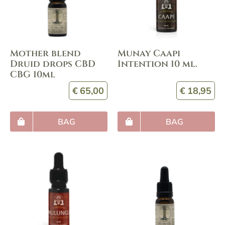
Mother blend
Munay Caapi
Druid drops CBD
Intention 10 ml.
CBG 10ml
€
65,00
€
18,95
BAG
BAG