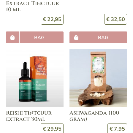
Extract Tinctuur
10 ml
€
22,95
€
32,50
BAG
BAG
Reishi tintcuur
Ashwaganda (100
extract 30ml
gram)
€
29,95
€
7,95