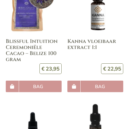
Blissful Intuition
Kanna vloeibaar
Ceremoniële
extract 1:1
Cacao – Belize 100
gram
€
23,95
€
22,95
BAG
BAG