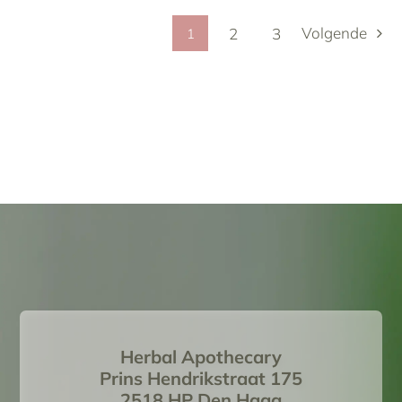
Volgende
2
3
1
Herbal Apothecary
Prins Hendrikstraat 175
2518 HP Den Haag