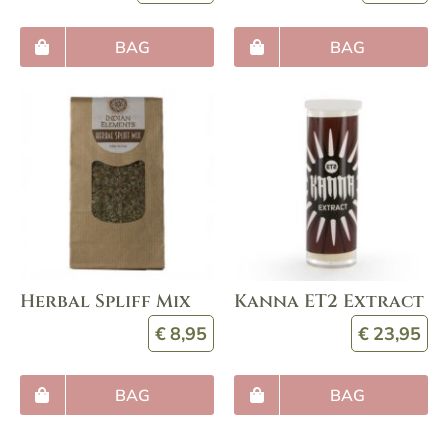
BAG
BAG
Herbal Spliff Mix
Kanna ET2 Extract
€
8,95
€
23,95
BAG
BAG