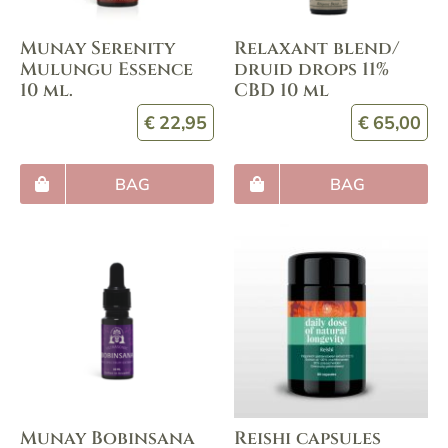
Munay Serenity
Relaxant blend/
Mulungu Essence
druid drops 11%
10 ml.
CBD 10 ml
€
22,95
€
65,00
BAG
BAG
Munay Bobinsana
Reishi capsules