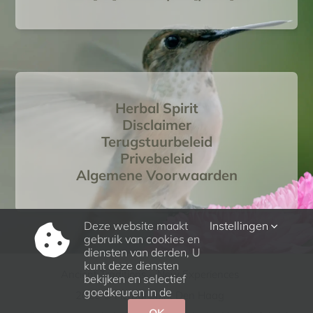
Herbal Spirit
Disclaimer
Terugstuurbeleid
Privebeleid
Algemene Voorwaarden
Deze website maakt
Instellingen
gebruik van cookies en
diensten van derden, U
kunt deze diensten
Ancient Traditions – New Experiences
bekijken en selectief
goedkeuren in de
2026 © Herbal Spirit Den Haag