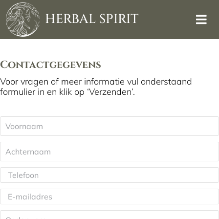
Skip
to
HERBAL SPIRIT
content
Contactgegevens
Voor vragen of meer informatie vul onderstaand
formulier in en klik op ‘Verzenden’.
Voornaam
*
Achternaam
*
Telefoon
*
E-
mailadres
*
Onderwerp