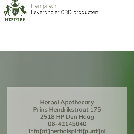
Hempire.nl
Leverancier CBD producten
Herbal Apothecary
Prins Hendrikstraat 175
2518 HP Den Haag
06-42145040
info[at]herbalspirit[punt]nl