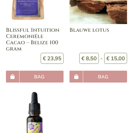
Blissful Intuition
Blauwe lotus
Ceremoniële
Cacao – Belize 100
gram
Pr
€
23,95
€
8,50
-
€
15,00
€8
to
BAG
BAG
€1