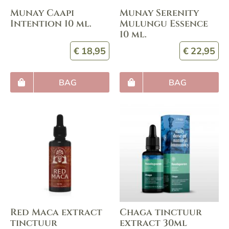
Munay Caapi
Munay Serenity
Intention 10 ml.
Mulungu Essence
10 ml.
€
18,95
€
22,95
BAG
BAG
Red Maca extract
Chaga tinctuur
tinctuur
extract 30ml