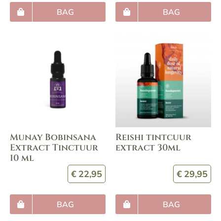
BAG
BAG
Munay Bobinsana
Reishi tintcuur
Extract Tinctuur
extract 30ml
10 ml
€
22,95
€
29,95
BAG
BAG