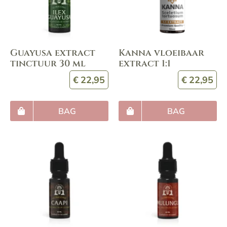
Guayusa extract
Kanna vloeibaar
tinctuur 30 ml
extract 1:1
€
22,95
€
22,95
BAG
BAG