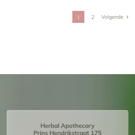
Volgende
2
1
Herbal Apothecary
Prins Hendrikstraat 175