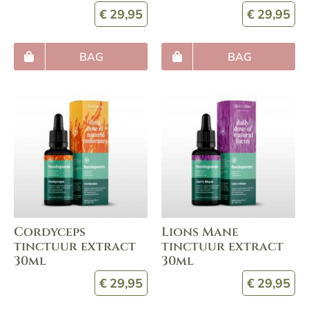
€
29,95
€
29,95
BAG
BAG
Cordyceps
Lions Mane
tinctuur extract
tinctuur extract
30ml
30ml
€
29,95
€
29,95