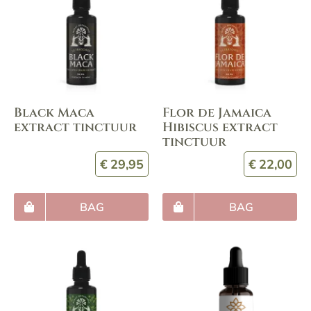
Black Maca
Flor de Jamaica
extract tinctuur
Hibiscus extract
tinctuur
€
29,95
€
22,00
BAG
BAG