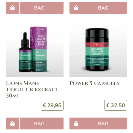
BAG
BAG
Lions Mane
Power 5 capsules
tinctuur extract
30ml
€
29,95
€
32,50
BAG
BAG