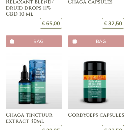
Relaxant blend/
Chaga capsules
druid drops 11%
CBD 10 ml
€
65,00
€
32,50
BAG
BAG
Chaga tinctuur
Cordyceps capsules
extract 30ml