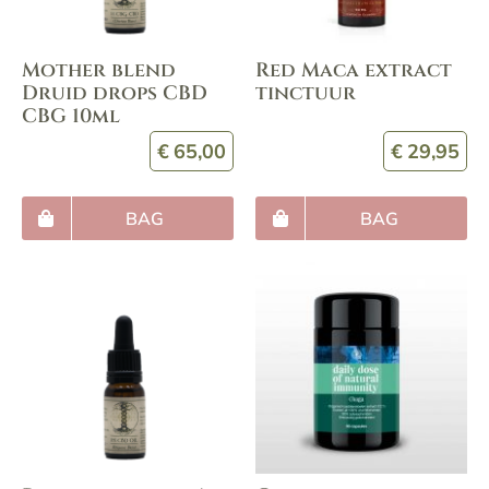
Mother blend
Red Maca extract
Druid drops CBD
tinctuur
CBG 10ml
€
65,00
€
29,95
BAG
BAG