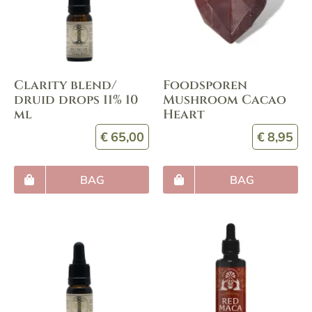
Clarity blend/
Foodsporen
druid drops 11% 10
Mushroom Cacao
ml
Heart
€
65,00
€
8,95
BAG
BAG