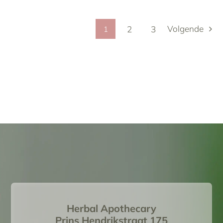
Volgende
2
3
1
Herbal Apothecary
Prins Hendrikstraat 175