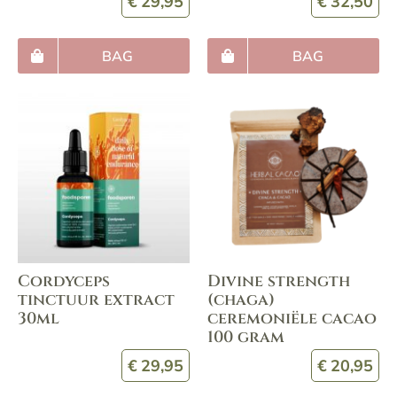
€
29,95
€
32,50
BAG
BAG
Cordyceps
Divine strength
tinctuur extract
(chaga)
30ml
ceremoniële cacao
100 gram
€
29,95
€
20,95