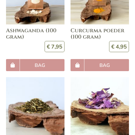
Ashwaganda (100
Curcurma poeder
gram)
(100 gram)
€
7,95
€
4,95
BAG
BAG