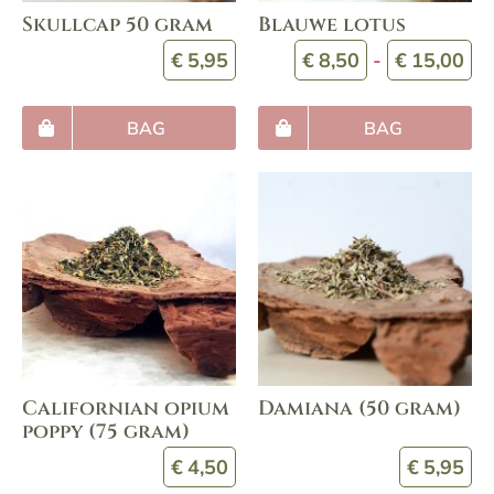
Skullcap 50 gram
Blauwe lotus
Pr
€
5,95
€
8,50
-
€
15,00
€8
to
BAG
BAG
€1
Californian opium
Damiana (50 gram)
poppy (75 gram)
€
4,50
€
5,95