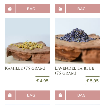
BAG
BAG
Kamille (75 gram)
Lavendel la blue
(75 gram)
€
4,95
€
5,95
BAG
BAG