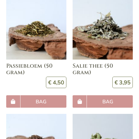
Passiebloem (50
Salie thee (50
gram)
gram)
€
4,50
€
3,95
BAG
BAG