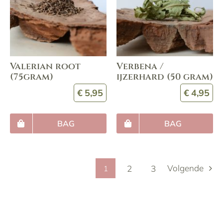
Valerian root
Verbena /
(75gram)
ijzerhard (50 gram)
€
5,95
€
4,95
BAG
BAG
Volgende
2
3
1