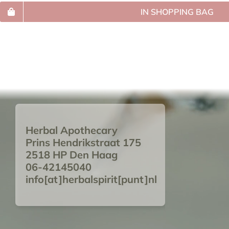
IN SHOPPING BAG
Herbal Apothecary
Prins Hendrikstraat 175
2518 HP Den Haag
06-42145040
info[at]herbalspirit[punt]nl