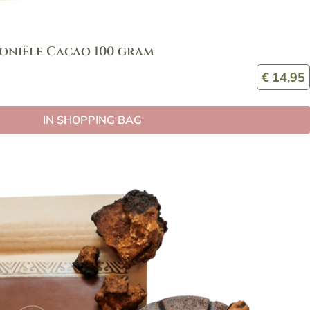
oniële Cacao 100 gram
€
14,95
IN SHOPPING BAG