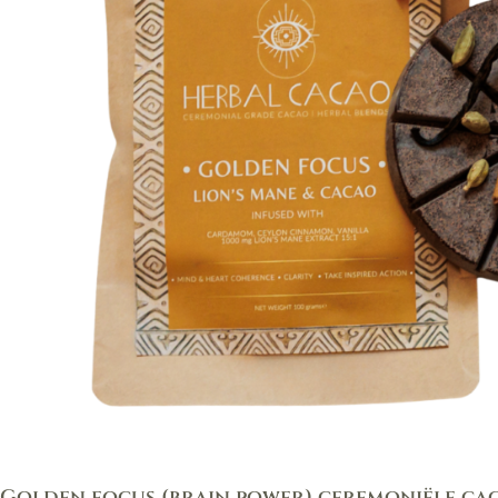
Golden focus (brain power) ceremoniële ca