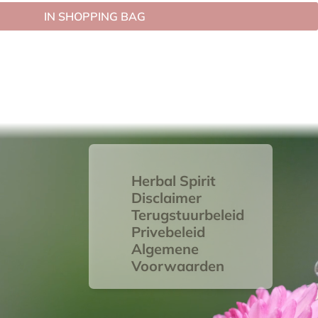
IN SHOPPING BAG
Herbal Spirit
Disclaimer
Terugstuurbeleid
Privebeleid
Algemene
Voorwaarden