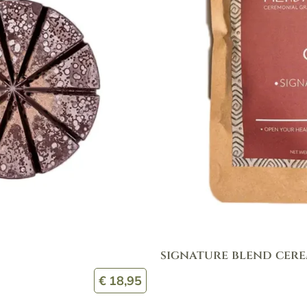
signature blend cer
€
18,95