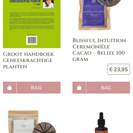
Blissful Intuition
Ceremoniële
Cacao – Belize 100
Groot handboek
gram
geneeskrachtige
planten
€
23,95
BAG
BAG