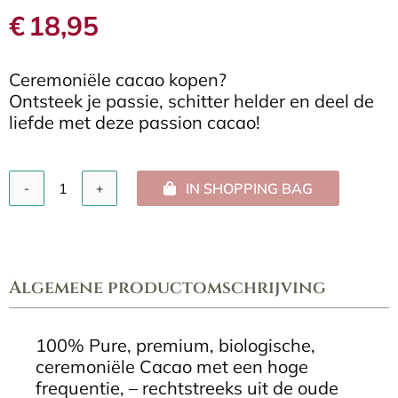
€
18,95
Ceremoniële cacao kopen?
Ontsteek je passie, schitter helder en deel de
liefde met deze passion cacao!
IN SHOPPING BAG
PASIÓN
ceremoniële
cacao
100
gram
Algemene productomschrijving
aantal
100% Pure, premium, biologische,
ceremoniële Cacao met een hoge
frequentie, – rechtstreeks uit de oude