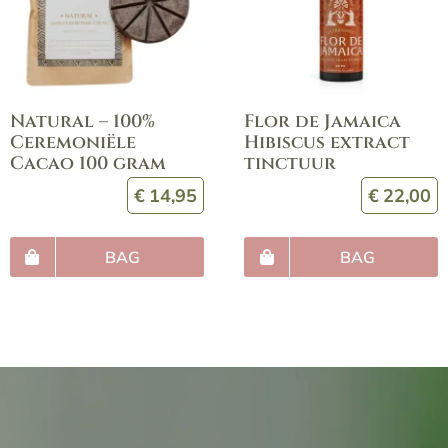
Natural – 100%
Flor de Jamaica
Ceremoniële
Hibiscus extract
Cacao 100 gram
tinctuur
€
14,95
€
22,00
BAG
BAG