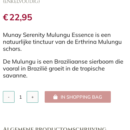
(ENKELVOUDIG)
€
22,95
Munay Serenity Mulungu Essence is een
natuurlijke tinctuur van de Erthrina Mulungu
schors.
De Mulungu is een Braziliaanse sierboom die
vooral in Brazilië groeit in de tropische
savanne.
IN SHOPPING BAG
Munay
Serenity
Mulungu
Essence
10
Algemene productomschrijving
ml.