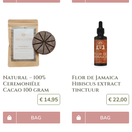
Natural – 100%
Flor de Jamaica
Ceremoniële
Hibiscus extract
Cacao 100 gram
tinctuur
€
14,95
€
22,00
BAG
BAG