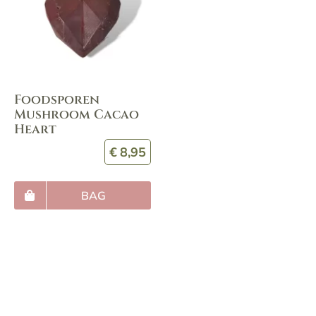
Foodsporen
Mushroom Cacao
Heart
€
8,95
BAG