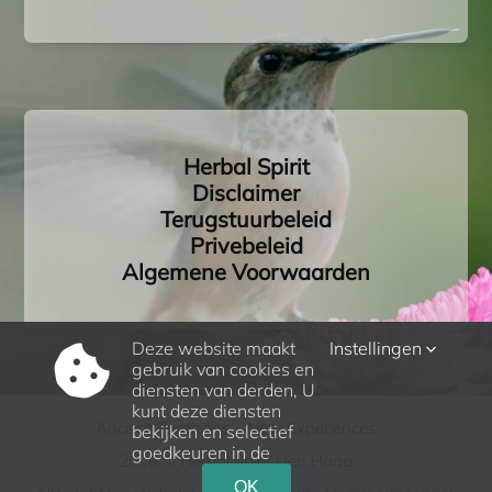
Herbal Spirit
Disclaimer
Terugstuurbeleid
Privebeleid
Algemene Voorwaarden
Deze website maakt
Instellingen
gebruik van cookies en
diensten van derden, U
kunt deze diensten
Ancient Traditions – New Experiences
bekijken en selectief
goedkeuren in de
2026 © Herbal Spirit Den Haag
OK