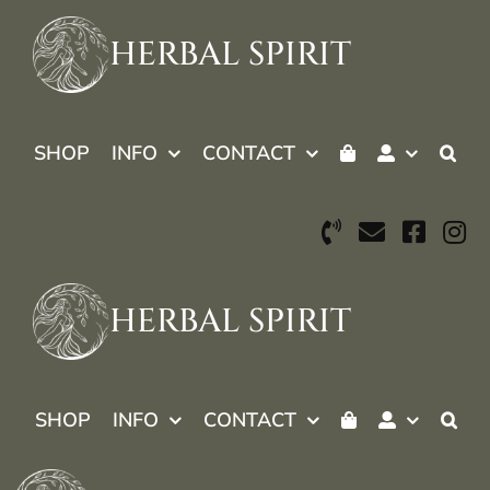
Skip
to
HERBAL SPIRIT
content
SHOP
INFO
CONTACT
HERBAL SPIRIT
SHOP
INFO
CONTACT