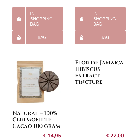
IN
IN
SHOPPING
SHOPPING
BAG
BAG
BAG
BAG
Flor de Jamaica
Hibiscus
extract
tincture
Natural – 100%
Ceremoniële
Cacao 100 gram
€
14,95
€
22,00