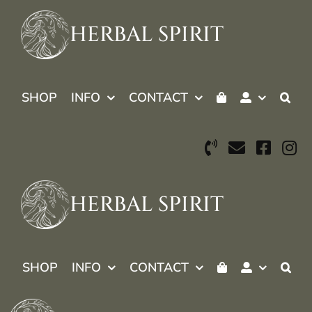
Skip
to
HERBAL SPIRIT
content
SHOP
INFO
CONTACT
HERBAL SPIRIT
SHOP
INFO
CONTACT