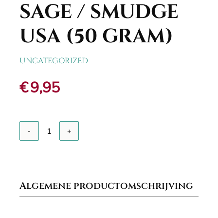
SAGE / SMUDGE
USA (50 GRAM)
UNCATEGORIZED
€
9,95
Add to cart
Sage
/
Smudge
USA
(50
gram)
Algemene productomschrijving
quantity