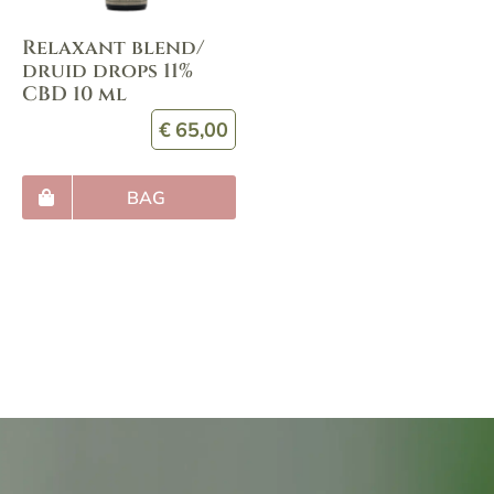
Relaxant blend/
druid drops 11%
CBD 10 ml
€
65,00
BAG