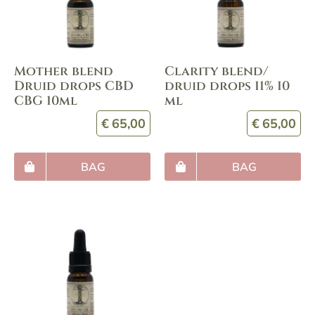
Mother blend
Clarity blend/
Druid drops CBD
druid drops 11% 10
CBG 10ml
ml
€
65,00
€
65,00
BAG
BAG