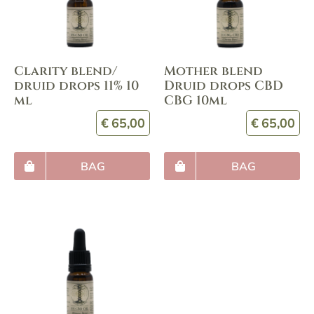
Clarity blend/
Mother blend
druid drops 11% 10
Druid drops CBD
ml
CBG 10ml
€
65,00
€
65,00
BAG
BAG