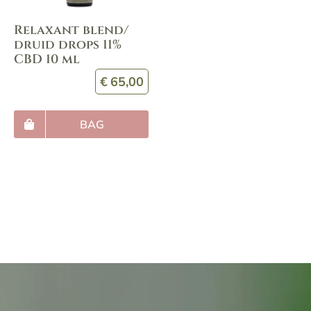
Relaxant blend/
druid drops 11%
CBD 10 ml
€
65,00
BAG