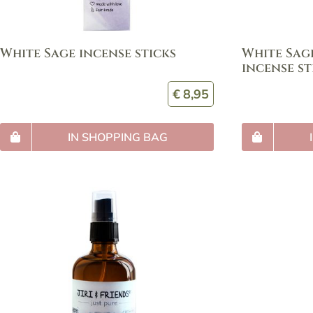
White Sage incense sticks
White Sag
incense st
€
8,95
IN SHOPPING BAG