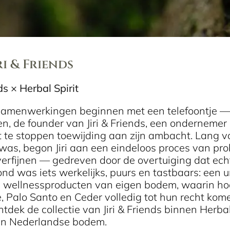
ri & Friends
nds × Herbal Spirit
menwerkingen beginnen met een telefoontje — en 
nnen, de founder van Jiri & Friends, een ondernem
t te stoppen toewijding aan zijn ambacht. Lang
as, begon Jiri aan een eindeloos proces van pro
erfijnen — gedreven door de overtuiging dat echt
nd was iets werkelijks, puurs en tastbaars: een 
 wellnessproducten van eigen bodem, waarin hoo
Salie, Palo Santo en Ceder v
 collectie van Jiri & Friends binnen Herbal S
an Nederlandse bodem.