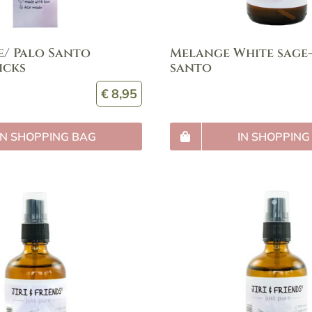
e/ Palo Santo
Melange White sage-
icks
santo
€
8,95
IN SHOPPING BAG
IN SHOPPING