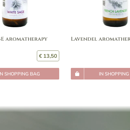
GE aromatherapy
Lavendel aromather
€
13,50
IN SHOPPING BAG
IN SHOPPING