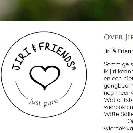
Over Ji
Jiri & Frie
Sommige sa
ik Jiri ke
en een nie
gangbaar w
nog meer v
Wat ontsto
wierook en
Witte 
Ontdek de
wierook v