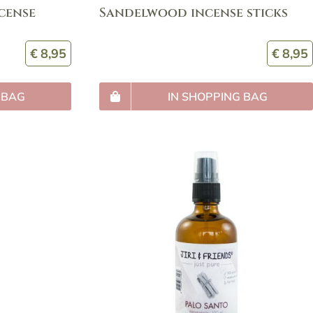
cense
Sandelwood incense sticks
€
8,95
€
8,95
 BAG
IN SHOPPING BAG