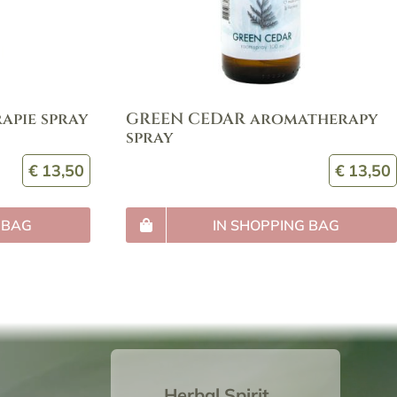
apie spray
GREEN CEDAR aromatherapy
spray
€
13,50
€
13,50
 BAG
IN SHOPPING BAG
Herbal Spirit