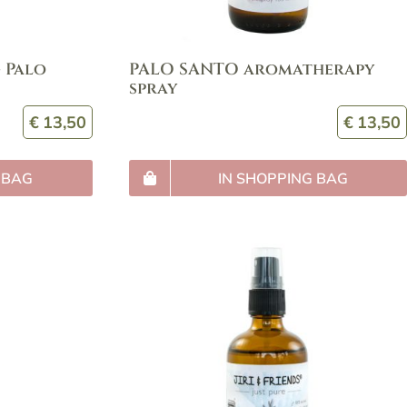
 Palo
PALO SANTO aromatherapy
spray
€
13,50
€
13,50
 BAG
IN SHOPPING BAG