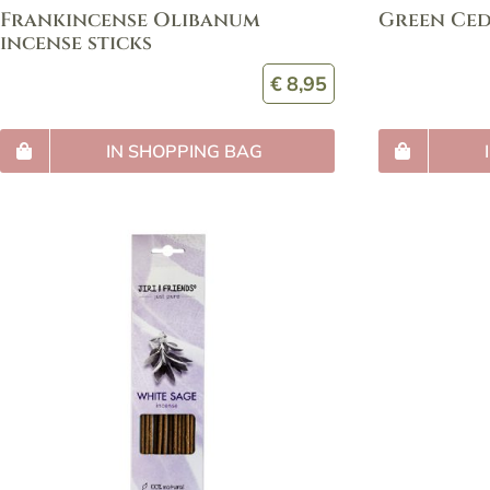
Frankincense Olibanum
Green Ced
incense sticks
€
8,95
IN SHOPPING BAG