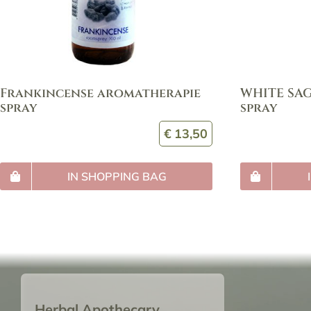
Frankincense aromatherapie
WHITE SA
spray
spray
€
13,50
IN SHOPPING BAG
Herbal Apothecary