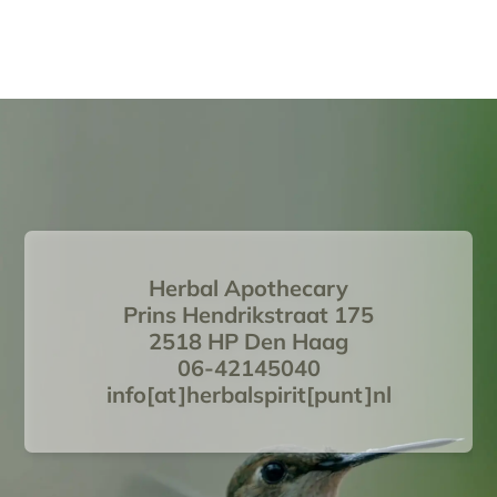
Herbal Apothecary
Prins Hendrikstraat 175
2518 HP Den Haag
06-42145040
info[at]herbalspirit[punt]nl