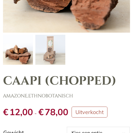
CAAPI (CHOPPED)
AMAZONE
,
ETHNOBOTANISCH
Prijsklasse:
€
12,00
€
78,00
Uitverkocht
-
€12,00
tot
€78,00
Gewicht
