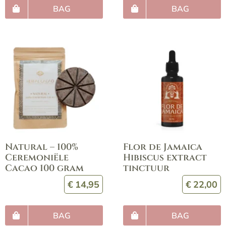
BAG
BAG
Natural – 100%
Flor de Jamaica
Ceremoniële
Hibiscus extract
Cacao 100 gram
tinctuur
€
14,95
€
22,00
BAG
BAG