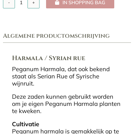
IN SHOPPING BAG
Harmala
/
Syrian
rue
aantal
Algemene productomschrijving
Harmala / Syrian rue
Peganum Harmala, dat ook bekend
staat als Serian Rue of Syrische
wijnruit.
Deze zaden kunnen gebruikt worden
om je eigen Peganum Harmala planten
te kweken.
Cultivatie
Peganum harmala is gemakkelijk op te