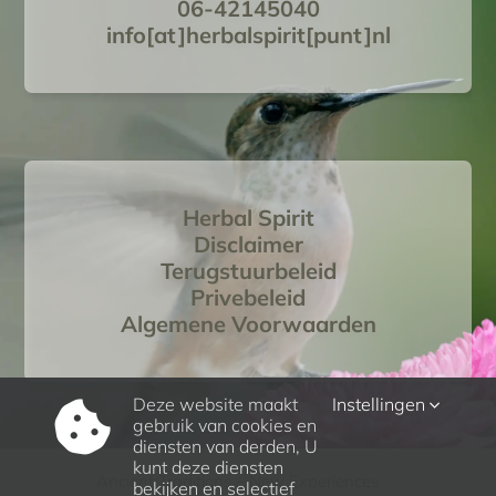
06-42145040
info[at]herbalspirit[punt]nl
Herbal Spirit
Disclaimer
Terugstuurbeleid
Privebeleid
Algemene Voorwaarden
Deze website maakt
Instellingen
gebruik van cookies en
diensten van derden, U
kunt deze diensten
Ancient Traditions – New Experiences
bekijken en selectief