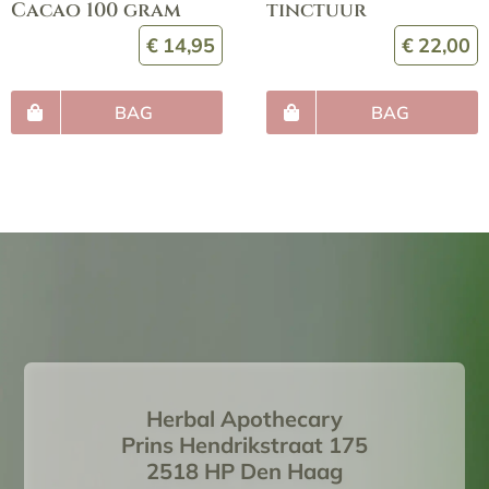
Cacao 100 gram
tinctuur
€
14,95
€
22,00
BAG
BAG
Herbal Apothecary
Prins Hendrikstraat 175
2518 HP Den Haag