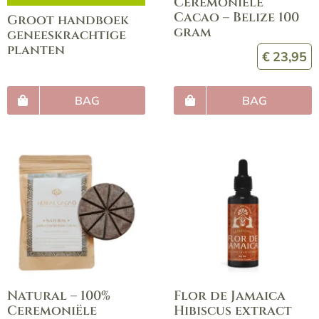
Ceremoniële
Cacao – Belize 100
Groot handboek
gram
geneeskrachtige
planten
€
23,95
BAG
BAG
Natural – 100%
Flor de Jamaica
Ceremoniële
Hibiscus extract