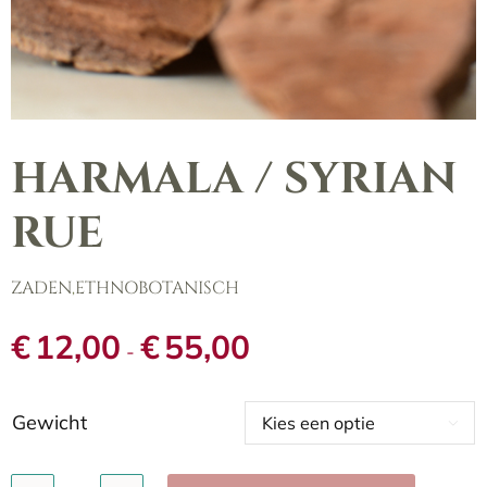
HARMALA / SYRIAN
RUE
ZADEN
,
ETHNOBOTANISCH
Prijsklasse:
€
12,00
€
55,00
-
€12,00
tot
€55,00
Gewicht
