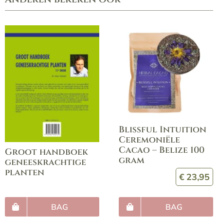
Blissful Intuition
Ceremoniële
Cacao – Belize 100
Groot handboek
gram
geneeskrachtige
planten
€
23,95
BAG
BAG