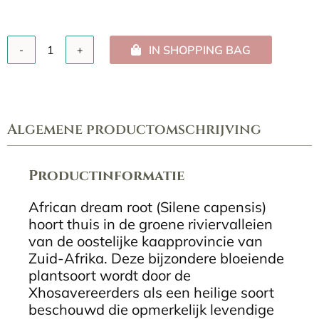
IN SHOPPING BAG
African
dream
root
(10
gram)
Algemene productomschrijving
aantal
Productinformatie
African dream root (Silene capensis)
hoort thuis in de groene riviervalleien
van de oostelijke kaapprovincie van
Zuid-Afrika. Deze bijzondere bloeiende
plantsoort wordt door de
Xhosavereerders als een heilige soort
beschouwd die opmerkelijk levendige