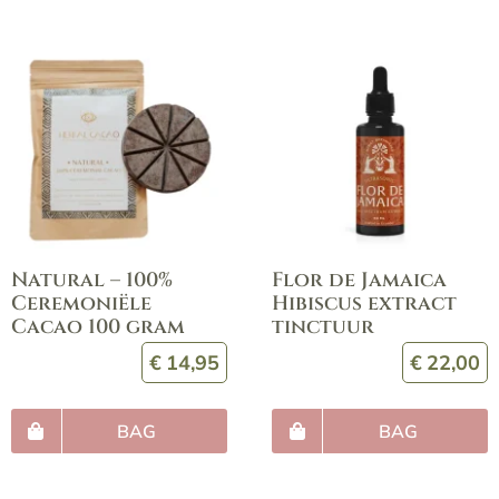
Natural – 100%
Flor de Jamaica
Ceremoniële
Hibiscus extract
Cacao 100 gram
tinctuur
€
14,95
€
22,00
BAG
BAG