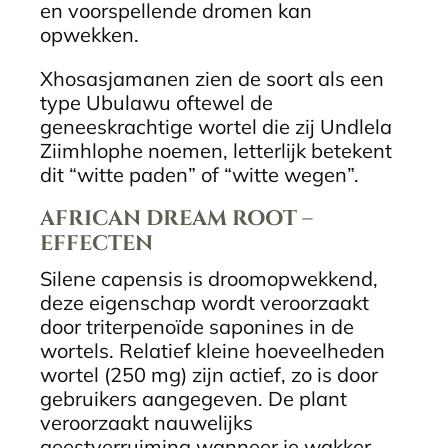
en voorspellende dromen kan
opwekken.
Xhosasjamanen zien de soort als een
type Ubulawu oftewel de
geneeskrachtige wortel die zij Undlela
Ziimhlophe noemen, letterlijk betekent
dit “witte paden” of “witte wegen”.
AFRICAN DREAM ROOT –
EFFECTEN
Silene capensis is droomopwekkend,
deze eigenschap wordt veroorzaakt
door triterpenoïde saponines in de
wortels. Relatief kleine hoeveelheden
wortel (250 mg) zijn actief, zo is door
gebruikers aangegeven. De plant
veroorzaakt nauwelijks
geestverruiming wanneer je wakker