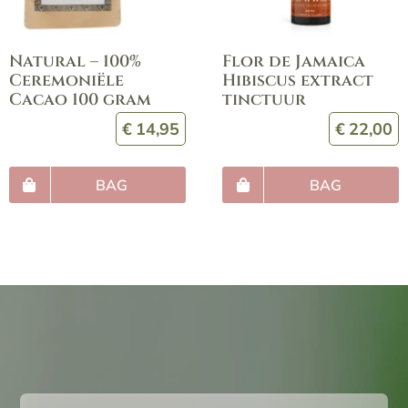
Natural – 100%
Flor de Jamaica
Ceremoniële
Hibiscus extract
Cacao 100 gram
tinctuur
€
14,95
€
22,00
BAG
BAG