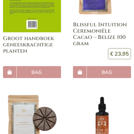
Blissful Intuition
Ceremoniële
Cacao – Belize 100
Groot handboek
gram
geneeskrachtige
planten
€
23,95
BAG
BAG