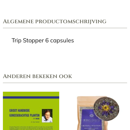
6
capsules
aantal
Algemene productomschrijving
Trip Stopper 6 capsules
Anderen bekeken ook