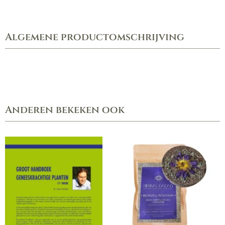
(small/
duo
pack)
Algemene productomschrijving
aantal
Anderen bekeken ook