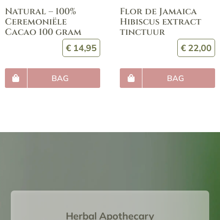
Natural – 100%
Flor de Jamaica
Ceremoniële
Hibiscus extract
Cacao 100 gram
tinctuur
€
14,95
€
22,00
BAG
BAG
Herbal Apothecary