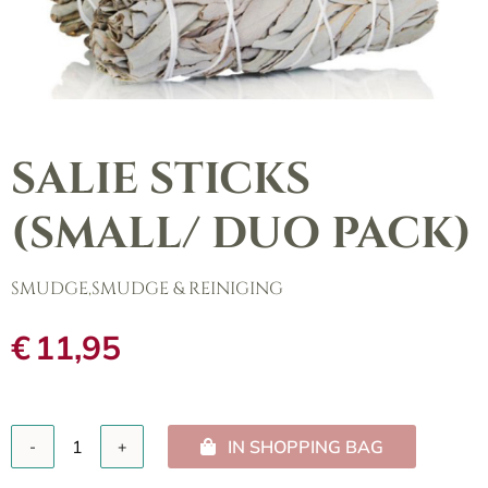
SALIE STICKS
(SMALL/ DUO PACK)
SMUDGE
,
SMUDGE & REINIGING
€
11,95
IN SHOPPING BAG
Salie
sticks