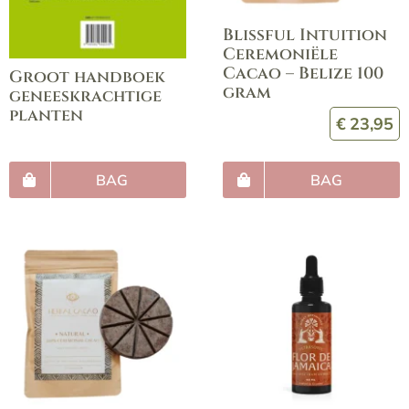
Blissful Intuition
Ceremoniële
Cacao – Belize 100
Groot handboek
gram
geneeskrachtige
planten
€
23,95
BAG
BAG