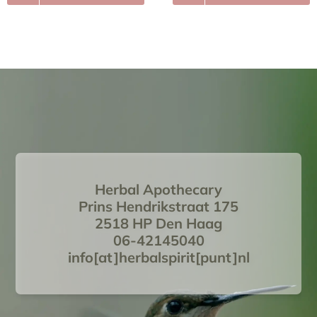
Herbal Apothecary
Prins Hendrikstraat 175
2518 HP Den Haag
06-42145040
info[at]herbalspirit[punt]nl