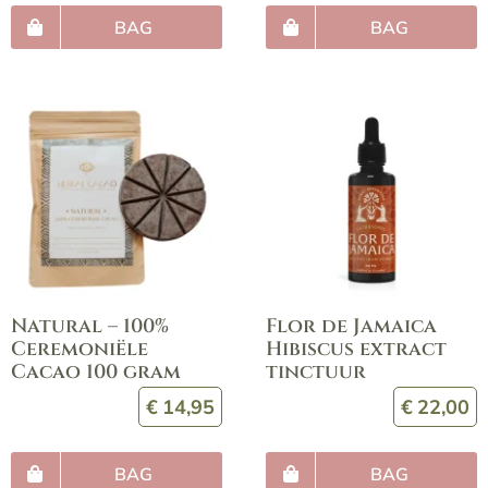
BAG
BAG
Natural – 100%
Flor de Jamaica
Ceremoniële
Hibiscus extract
Cacao 100 gram
tinctuur
€
14,95
€
22,00
BAG
BAG