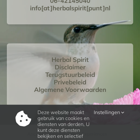
06-42145040
info[at]herbalspirit[punt]nl
Herbal Spirit
Disclaimer
Terugstuurbeleid
Privebeleid
Algemene Voorwaarden
Deze website maakt
Instellingen
gebruik van cookies en
diensten van derden, U
kunt deze diensten
Ancient Traditions – New Experiences
bekijken en selectief