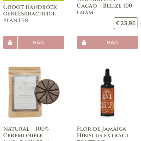
Cacao – Belize 100
Groot handboek
gram
geneeskrachtige
planten
€
23,95
BAG
BAG
Natural – 100%
Flor de Jamaica
Ceremoniële
Hibiscus extract