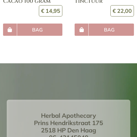
Cacao 100 gram
tinctuur
€
14,95
€
22,00
BAG
BAG
Herbal Apothecary
Prins Hendrikstraat 175
2518 HP Den Haag