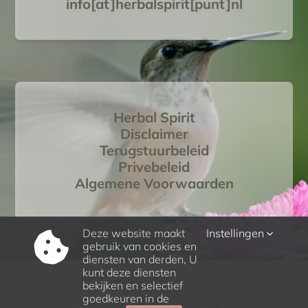
info[at]herbalspirit[punt]nl
Herbal Spirit
Disclaimer
Terugstuurbeleid
Privebeleid
Algemene Voorwaarden
Deze website maakt
Instellingen
gebruik van cookies en
diensten van derden, U
kunt deze diensten
Ancient Traditions – New Experiences
bekijken en selectief
goedkeuren in de
2026 © Herbal Spirit Den Haag