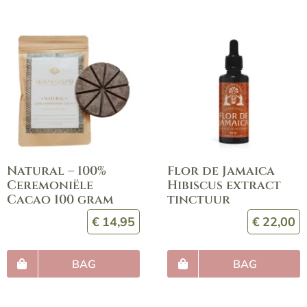
Natural – 100%
Flor de Jamaica
Ceremoniële
Hibiscus extract
Cacao 100 gram
tinctuur
€
14,95
€
22,00
BAG
BAG