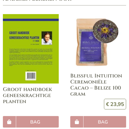
Blissful Intuition
Ceremoniële
Cacao – Belize 100
Groot handboek
gram
geneeskrachtige
planten
€
23,95
BAG
BAG