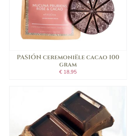
PASIÓN ceremoniële cacao 100
gram
€
18,95
opties selecteren
Dit
details