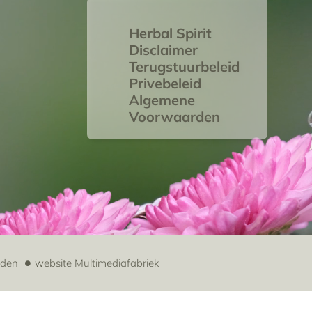
Herbal Spirit
Disclaimer
Terugstuurbeleid
Privebeleid
Algemene
Voorwaarden
uden
website
Multimediafabriek