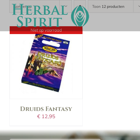
Skip
Sorteer op
Toon
12 producten
to
content
Niet op voorraad
details
Druids Fantasy
€
12,95