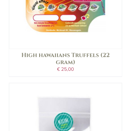
High hawaiians Truffels (22
gram)
€
25,00
in shopping bag
details