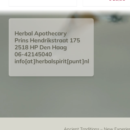
Herbal Apothecary
Prins Hendrikstraat 175
2518 HP Den Haag
06-42145040
info[at]herbalspirit[punt]nl
Ancient Traditions – New Experie