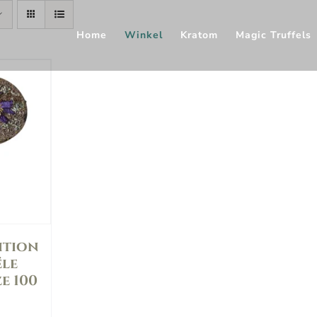
Home
Winkel
Kratom
Magic Truffels
ag
ition
le
e 100