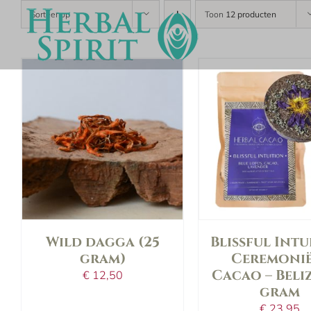
Skip
Sorteer op
Toon
12 producten
to
content
in shopping bag
in shopping b
details
details
Wild dagga (25
Blissful Intu
gram)
Ceremonië
Cacao – Beliz
€
12,50
gram
€
23,95