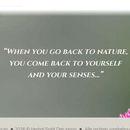
“When you go back to nature,
you come back to yourself
and your senses…”
nces
2026 © Herbal Spirit Den Haag
Alle rechten voorbeho