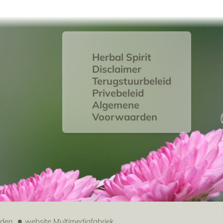
Herbal Spirit
Disclaimer
Terugstuurbeleid
Privebeleid
Algemene
Voorwaarden
uden
website
Multimediafabriek