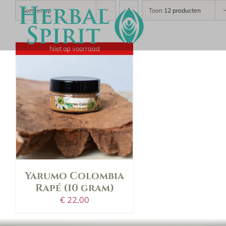
Skip
Sorteer op
Toon
12 producten
to
content
Niet op voorraad
details
Yarumo Colombia
Rapé (10 gram)
€
22,00