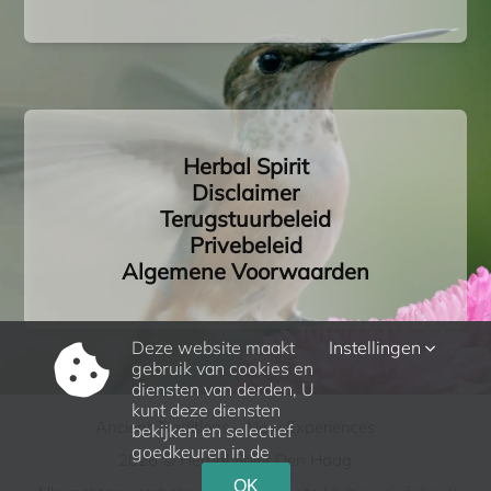
Herbal Spirit
Disclaimer
Terugstuurbeleid
Privebeleid
Algemene Voorwaarden
Deze website maakt
Instellingen
gebruik van cookies en
diensten van derden, U
kunt deze diensten
Ancient Traditions – New Experiences
bekijken en selectief
goedkeuren in de
2026 © Herbal Spirit Den Haag
OK