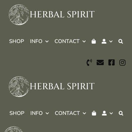
Skip
to
HERBAL SPIRIT
content
SHOP
INFO
CONTACT
HERBAL SPIRIT
SHOP
INFO
CONTACT