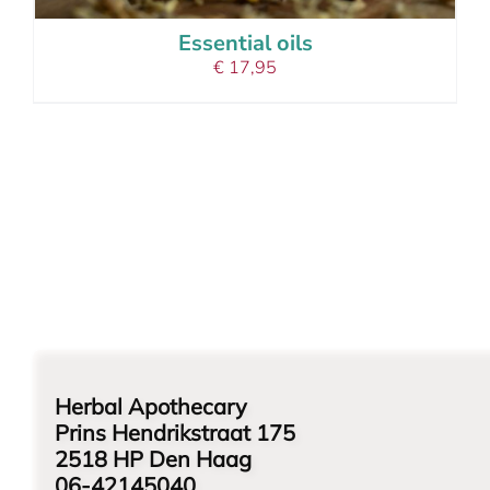
product
Essential oils
page
€
17,95
Herbal Apothecary
Prins Hendrikstraat 175
2518 HP Den Haag
06-42145040