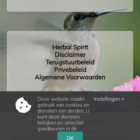
Herbal Spirit
Disclaimer
Terugstuurbeleid
Privebeleid
Algemene Voorwaarden
Deze website maakt
Instellingen
gebruik van cookies en
diensten van derden, U
kunt deze diensten
Ancient Traditions – New Experiences
bekijken en selectief
goedkeuren in de
2026 © Herbal Spirit Den Haag
OK