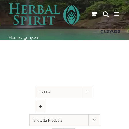
Skip
to
content
guayusa
Home
guayusa
Sort by
Show
12 Products